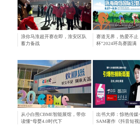
浪你马淮超开赛在即，淮安区队
淮安成功举办第四届
赛道无界，热爱不止
蓄力备战
会211个签约项目 总
杯”2024环岛赛圆满
从小白熊CBME智能展馆，带你
泰迪熊纸尿裤人气担
出书大师：惊艳传媒
读懂“母婴4.0时代下
CBME孕婴童展
SAM著作《抖音短视