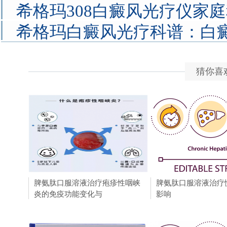
希格玛308白癜风光疗仪家
希格玛白癜风光疗科谱：白
猜你喜
脾氨肽口服溶液治疗疱疹性咽峡
时代革命Connor,Clark
脾氨肽口服溶液治疗
炎的免疫功能变化与
发Ella wisdom
影响