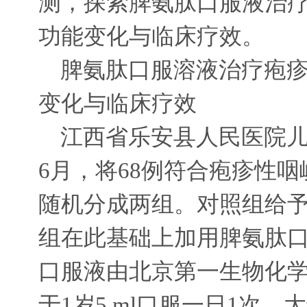
测，探索脾氨肽口服液治
功能变化与临床疗效。
脾氨肽口服溶液治疗疱
变化与临床疗效
江西省乐安县人民医院
6
月，将
68
例符合疱疹性咽
随机分成两组。对照组给
组在此基础上加用脾氨肽
口服液由北京第一生物化
于
1
岁
5 ml
口服一日
1
次，大