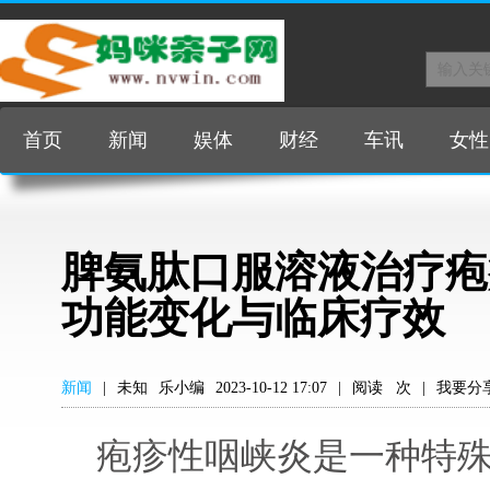
首页
新闻
娱体
财经
车讯
女性
脾氨肽口服溶液治疗疱
功能变化与临床疗效
新闻
|
未知
乐小编
2023-10-12 17:07
|
阅读
次
|
我要分
疱疹性咽峡炎是一种特