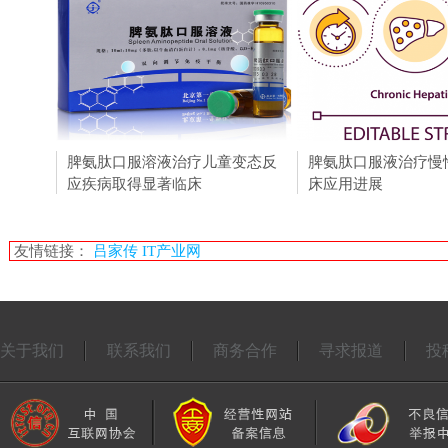
脾氨肽口服溶液治疗儿童变态反
脾氨肽对结缔组织病
脾氨肽口服液治疗慢
应疾病取得显著临床
肺疾病的免疫调节治
床应用进展
友情链接：
吕家传
IT产业网
关于我们
联系我们
商务合作
寻求报道
投