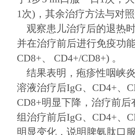
1
次
)
，其余治疗方法与对照
观察患儿治疗后的退热
并在治疗前后进行免疫功
CD8+
、
CD4+/CD8+)
。
结果表明，疱疹性咽峡
溶液治疗后
IgG
、
CD4+
、
C
CD8+
明显下降，治疗前后
组治疗前后
IgG
、
CD4+
、
C
明显变化，说明脾氨肽口