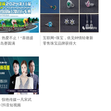
举办第四届淮河华商大
，热爱不止！“喜德盛
赛道无界，热爱不止！“喜德盛
中国人寿财险青岛市分公司为岛
互联网+珠宝，依见钟情轻奢新
脾氨
日本A
约项目 总
4环岛赛圆满
杯”2024环岛赛圆满
城经济 发展贡献保
零售珠宝品牌获得大
炎的
FLA
尿裤人气担当产品登陆
：惊艳传媒一凡宋武
柳林上下“念枣经”，红枣销售出
婴童展
作《抖音短视频
新招