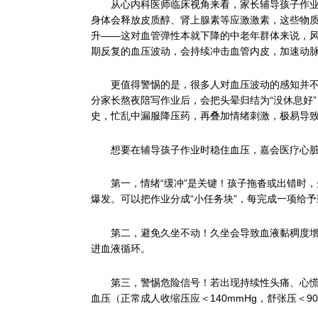
从心内科医师临床视角来看，家长辅导孩子作
身体会释放皮质醇、肾上腺素等应激激素，这些物
升——这对血管弹性本就下降的中老年群体来说，
期反复的血压波动，会持续冲击血管内皮，加速动
更值得警惕的是，很多人对血压波动的感知并
分家长熬夜陪写作业后，会把头晕归结为“没休息好
史，忙乱中漏服降压药，再叠加情绪刺激，极易导
想要在辅导孩子作业时稳住血压，嘉会医疗心脏
第一，情绪“缓冲”是关键！孩子拖沓或出错时，
爆发。可以把作业分成“小任务块”，每完成一项给予
第二，避免久坐不动！久坐会导致血液黏稠度增
进血液循环。
第三，警惕危险信号！若出现持续性头痛、心
血压（正常成人收缩压应＜140mmHg，舒张压＜9