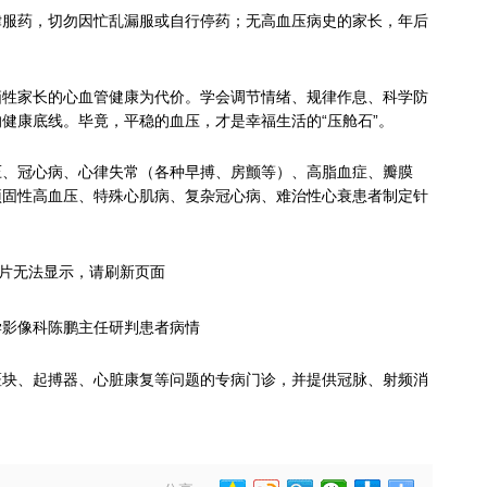
律服药，切勿因忙乱漏服或自行停药；无高血压病史的家长，年后
牺牲家长的心血管健康为代价。学会调节情绪、规律作息、科学防
健康底线。毕竟，平稳的血压，才是幸福生活的“压舱石”。
压、冠心病、心律失常（各种早搏、房颤等）、高脂血症、瓣膜
顽固性高血压、特殊心肌病、复杂冠心病、难治性心衰患者制定针
学影像科陈鹏主任研判患者病情
斑块、起搏器、心脏康复等问题的专病门诊，并提供冠脉、射频消