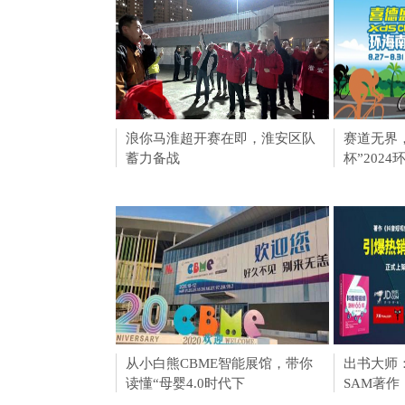
浪你马淮超开赛在即，淮安区队
淮安成功
赛道无界
蓄力备战
会211个签
杯”202
从小白熊CBME智能展馆，带你
泰迪熊纸
出书大师
读懂“母婴4.0时代下
CBME孕
SAM著