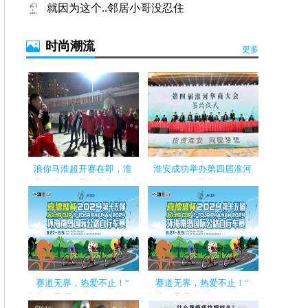
就因为这个..邻居小哥没忍住
时尚潮流
日本AILEBEBE婴儿推车FLACOT国内首发
更多
浪你马淮超开赛在即，淮
淮安成功举办第四届淮河
绿茵场上的角逐蓄势待发当淮
5月22日,第四届淮河华商大会
安区队的球员 在训练场上刻苦
正式开幕,近200位知名侨领华
备战时...
商代表出...
赛道无界，热爱不止！“
赛道无界，热爱不止！“
夜幕低垂,星光璀璨。8月31日
夜幕低垂,星光璀璨。8月31日