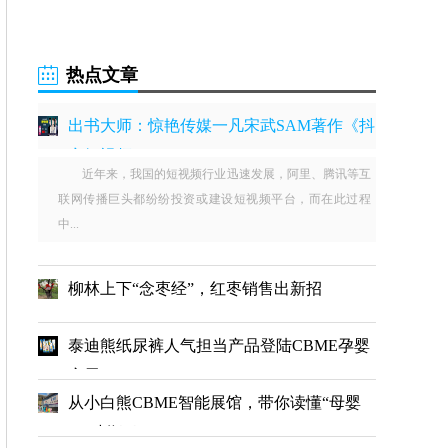
热点文章
出书大师：惊艳传媒一凡宋武SAM著作《抖
音短视频
近年来，我国的短视频行业迅速发展，阿里、腾讯等互
联网传播巨头都纷纷投资或建设短视频平台，而在此过程
中...
柳林上下“念枣经”，红枣销售出新招
泰迪熊纸尿裤人气担当产品登陆CBME孕婴
童展
从小白熊CBME智能展馆，带你读懂“母婴
4.0时代下