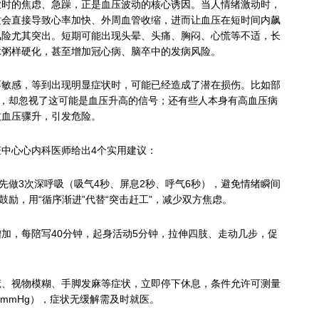
业时的焦虑、急躁，正是血压波动的核心诱因。当人情绪激动时，
质会直接导致心率加快、外周血管收缩，进而让血压在短时间内飙
风险尤其突出。短期可能出现头晕、头痛、胸闷、心慌等不适，长
脉粥样硬化，甚至增加冠心病、脑卒中的发病风险。
不敏感，等到出现明显症状时，可能已经造成了潜在损伤。比如部
”，却忽视了这可能是血压升高的信号；还有些人本身有高血压病
致血压骤升，引发危险。
中心心内科医师给出4个实用建议：
先做3次深呼吸（吸气4秒、屏息2秒、呼气6秒），避免情绪瞬间
鼓励，用“循序渐进”代替“突击赶工”，减少双方焦虑。
加，每陪写40分钟，起身活动5分钟，拉伸四肢、走动几步，促
慌、视物模糊、手脚发麻等症状，立即停下休息，条件允许可测量
0mmHg），症状无缓解需及时就医。