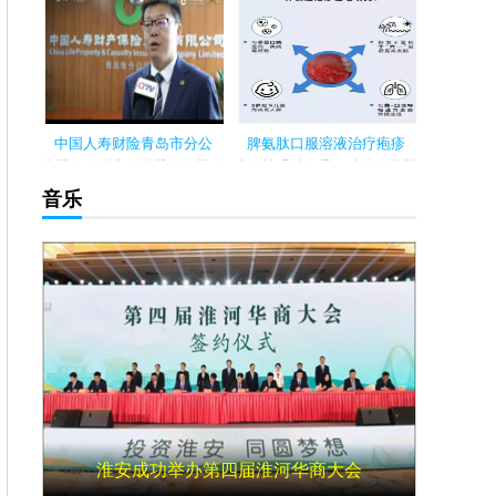
晚,喜德盛杯2024环海南岛国际
晚,喜德盛杯2024环海南岛国际
公路自...
公路自...
中国人寿财险青岛市分公
脾氨肽口服溶液治疗疱疹
中国人寿财产保险股份有限公
疱疹性咽峡炎是一种特殊类型
司青岛市分公司自成立以来,始
的急性上呼吸道感染，主要有
音乐
终秉承...
肠道病毒...
淮安成功举办第四届淮河华商大会