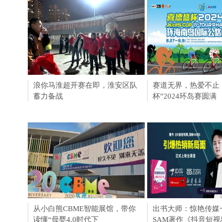
浪你马淮超开赛在即，淮安区队
淮安成功举办第四届
赛道无界，热爱不止
蓄力备战
会211个签约项目 总
杯”2024环岛赛圆满
从小白熊CBME智能展馆，带你
泰迪熊纸尿裤人气担
出书大师：惊艳传媒
读懂“母婴4.0时代下
CBME孕婴童展
SAM著作《抖音短视