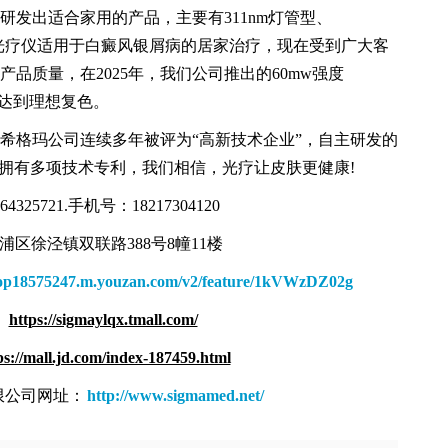
发出适合家用的产品，主要有311nm灯管型、
外线光疗仪适用于白癜风银屑病的居家治疗，现在受到广大客
品质量，在2025年，我们公司推出的60mw强度
风达到理想复色。
希格玛公司连续多年被评为“高新技术企业”，自主研发的
，拥有多项技术专利，我们相信，光疗让皮肤更健康!
4325721.手机号：18217304120
区徐泾镇双联路388号8幢11楼
shop18575247.m.youzan.com/v2/feature/1kVWzDZ02g
：
https://sigmaylqx.tmall.com/
ps://mall.jd.com/index-187459.html
限公司网址：
http://www.sigmamed.net/