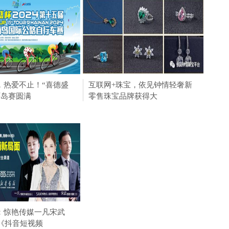
举办第四届淮河华商大
，热爱不止！“喜德盛
赛道无界，热爱不止！“喜德盛
中国人寿财险青岛市分公司为岛
互联网+珠宝，依见钟情轻奢新
脾氨
日本A
约项目 总
4环岛赛圆满
杯”2024环岛赛圆满
城经济 发展贡献保
零售珠宝品牌获得大
炎的
FLA
尿裤人气担当产品登陆
：惊艳传媒一凡宋武
柳林上下“念枣经”，红枣销售出
婴童展
作《抖音短视频
新招