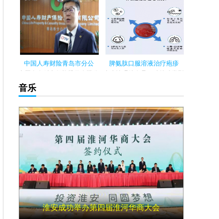
晚,喜德盛杯2024环海南岛国际
晚,喜德盛杯2024环海南岛国际
公路自...
公路自...
中国人寿财险青岛市分公
脾氨肽口服溶液治疗疱疹
中国人寿财产保险股份有限公
疱疹性咽峡炎是一种特殊类型
司青岛市分公司自成立以来,始
的急性上呼吸道感染，主要有
音乐
终秉承...
肠道病毒...
淮安成功举办第四届淮河华商大会