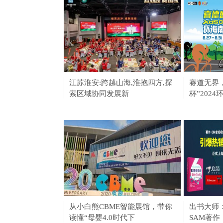
江苏淮安:跨越山海,淮抱四方,探
淮安成功
赛道无界
索区域协同发展新
会211个签
杯”202
从小白熊CBME智能展馆，带你
泰迪熊纸
出书大师
读懂“母婴4.0时代下
CBME孕
SAM著