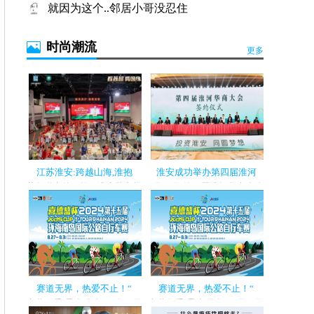
就因为这个..邻居小哥没忍住
时尚潮流
日本AILEBEBE婴儿推车FLACOT国内首发
更多
江苏淮安:跨越山海,淮抱
淮安成功举办第四届淮河
苏超联赛第11轮，淮安队主场
5月22日,第四届淮河华商大会
迎战泰州队。经过90分钟激
正式开幕,近200位知名侨领华
战，淮安队...
商代表出...
赛道无界，热爱不止！“
赛道无界，热爱不止！“
夜幕低垂,星光璀璨。8月31日
夜幕低垂,星光璀璨。8月31日