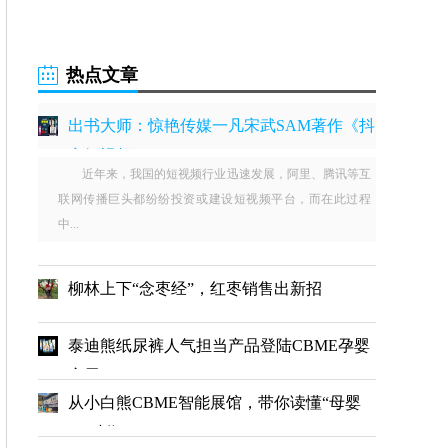
热点文章
出书大师：惊艳传媒一凡宋武SAM著作《抖
音短视频
近年来，我国的短视频行业迅速发展，阿里、腾讯等互
联网传播巨头都纷纷投资或建设短视频平台，而在此过程
中...
柳林上下“念枣经”，红枣销售出新招
泰迪熊纸尿裤人气担当产品登陆CBME孕婴
童展
从小白熊CBME智能展馆，带你读懂“母婴
4.0时代下